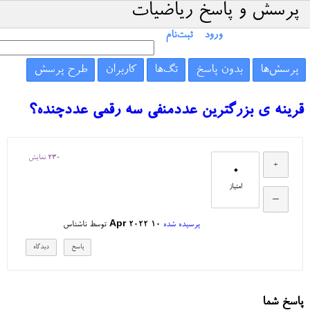
پرسش و پاسخ ریاضیات
ورود
ثبت‌نام
پرسش‌ها
بدون پاسخ
تگ‌ها
کاربران
طرح پرسش
قرینه ی بزرگترین عددمنفی سه رقمی عددچنده؟
230
نمایش
0
امتیاز
پرسیده شده
10 Apr 2022
توسط
ناشناس
پاسخ شما